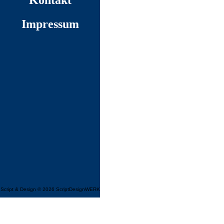
Kontakt
Impressum
Script & Design © 2026
ScriptDesignWERK